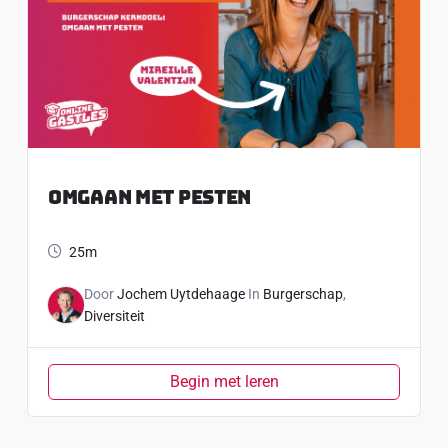
Omgaan Met Pesten
25m
Door
Jochem Uytdehaage
In
Burgerschap
,
Diversiteit
Begin met leren