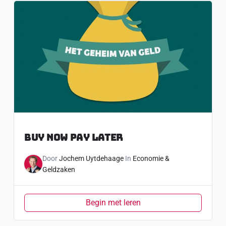
Buy Now Pay Later
Door
Jochem Uytdehaage
In
Economie &
Geldzaken
Begin met leren