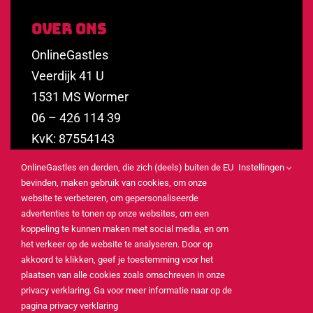
Over Ons
OnlineGastles
Veerdijk 41 U
1531 MS Wormer
06 – 426 114 39
KvK: 87554143
BTW: NL864328205B01
OnlineGastles en derden, die zich (deels) buiten de EU
Instellingen
info@onlinegastles.nl
bevinden, maken gebruik van cookies, om onze
website te verbeteren, om gepersonaliseerde
advertenties te tonen op onze websites, om een
koppeling te kunnen maken met social media, en om
het verkeer op de website te analyseren. Door op
© 2026 OnlineGastles |
akkoord te klikken, geef je toestemming voor het
Privacy verklaring
plaatsen van alle cookies zoals omschreven in onze
privacy verklaring. Ga voor meer informatie naar op de
pagina privacy verklaring