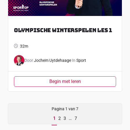
Olympische Winterspelen Les 1
32m
Door
Jochem Uytdehaage
In
Sport
Begin met leren
Pagina
1
van
7
1
2
3
…
7