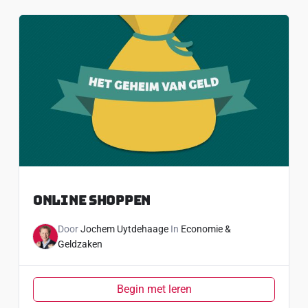
Online Shoppen
Door
Jochem Uytdehaage
In
Economie &
Geldzaken
Begin met leren