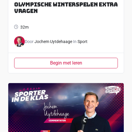
Olympische Winterspelen Extra
Vragen
32m
Door
Jochem Uytdehaage
In
Sport
Begin met leren