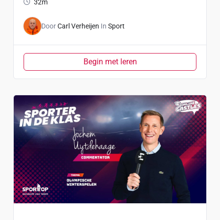
32m
Door
Carl Verheijen
In
Sport
Begin met leren