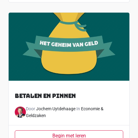
Betalen En Pinnen
Door
Jochem Uytdehaage
In
Economie &
Geldzaken
Begin met leren