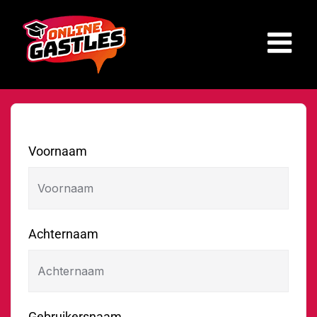
Ga
naar
inhoud
Voornaam
Achternaam
Gebruikersnaam