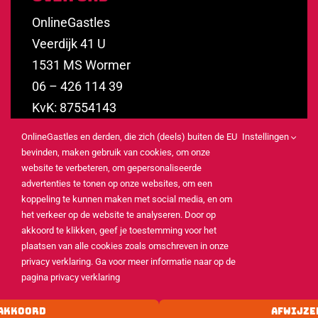
OnlineGastles
Veerdijk 41 U
1531 MS Wormer
06 – 426 114 39
KvK: 87554143
BTW: NL864328205B01
OnlineGastles en derden, die zich (deels) buiten de EU
Instellingen
info@onlinegastles.nl
bevinden, maken gebruik van cookies, om onze
website te verbeteren, om gepersonaliseerde
advertenties te tonen op onze websites, om een
koppeling te kunnen maken met social media, en om
het verkeer op de website te analyseren. Door op
© 2026 OnlineGastles |
akkoord te klikken, geef je toestemming voor het
Privacy verklaring
plaatsen van alle cookies zoals omschreven in onze
privacy verklaring. Ga voor meer informatie naar op de
pagina privacy verklaring
AKKOORD
AFWIJZE